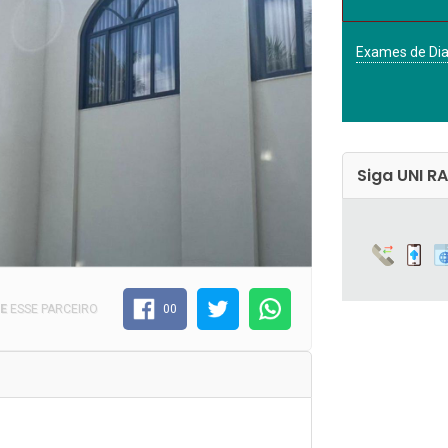
Exames de Di
Siga UNI R
E
ESSE PARCEIRO
00