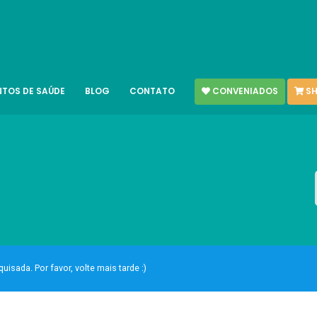
CONVENIADOS
SH
NTOS DE SAÚDE
BLOG
CONTATO
sada. Por favor, volte mais tarde :)