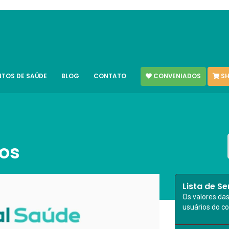
CONVENIADOS
SH
NTOS DE SAÚDE
BLOG
CONTATO
ros
Lista de Se
Os valores da
usuários do c