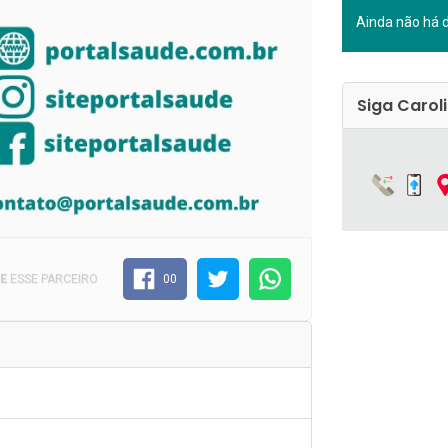
Ainda não há 
Siga Carol
E
ESSE PARCEIRO
00