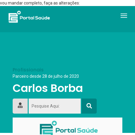
vou mandar completo, faça as alterações:
Navega
Toogle
Profissionais
Parceiro desde 28 de julho de 2020
Carlos Borba